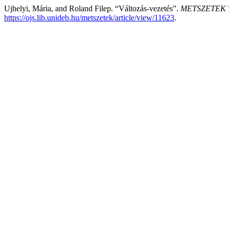
Ujhelyi, Mária, and Roland Filep. “Változás-vezetés”.
METSZETEK Tá
https://ojs.lib.unideb.hu/metszetek/article/view/11623
.