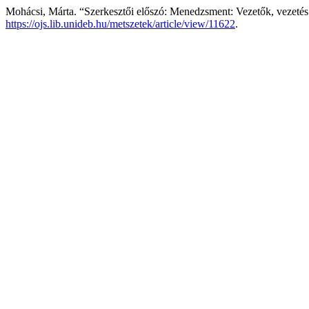
Mohácsi, Márta. “Szerkesztői előszó: Menedzsment: Vezetők, vezeté
https://ojs.lib.unideb.hu/metszetek/article/view/11622
.