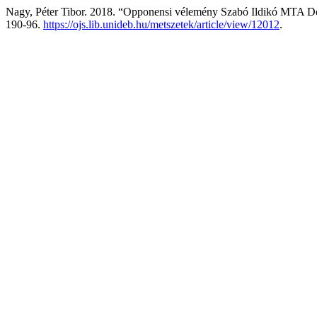
Nagy, Péter Tibor. 2018. “Opponensi vélemény Szabó Ildikó MTA Dok
190-96.
https://ojs.lib.unideb.hu/metszetek/article/view/12012
.