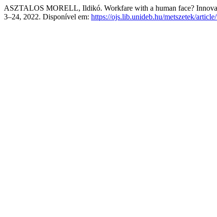
ASZTALOS MORELL, Ildikó. Workfare with a human face? Innovative u
3–24, 2022. Disponível em:
https://ojs.lib.unideb.hu/metszetek/articl