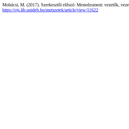
Mohácsi, M. (2017). Szerkesztői előszó: Menedzsment: vezetők, veze
https://ojs.lib.unideb.hu/metszetek/article/view/11622