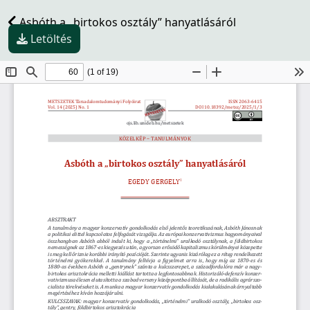
Asbóth a „birtokos osztály” hanyatlásáról
Letöltés