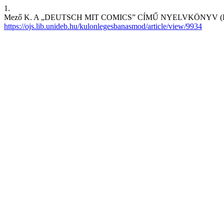
1.
Mező K. A „DEUTSCH MIT COMICS” CÍMŰ NYELVKÖNYV (RECENZIÓ).
https://ojs.lib.unideb.hu/kulonlegesbanasmod/article/view/9934