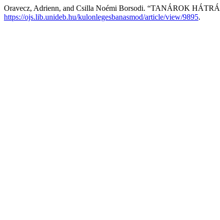
Oravecz, Adrienn, and Csilla Noémi Borsodi. “TANÁROK H
https://ojs.lib.unideb.hu/kulonlegesbanasmod/article/view/9895
.