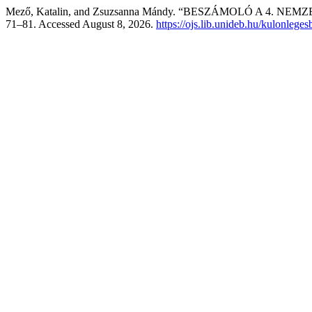
Mező, Katalin, and Zsuzsanna Mándy. “BESZÁMOLÓ A 4.
71–81. Accessed August 8, 2026.
https://ojs.lib.unideb.hu/kulonlege