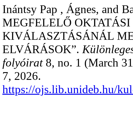
Inántsy Pap , Ágnes, and Ba
MEGFELELŐ OKTATÁSI
KIVÁLASZTÁSÁNÁL M
ELVÁRÁSOK”.
Különleges
folyóirat
8, no. 1 (March 31
7, 2026.
https://ojs.lib.unideb.hu/k