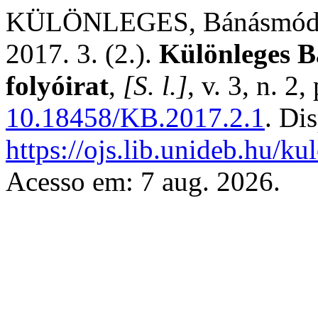
KÜLÖNLEGES, Bánásmó
2017. 3. (2.).
Különleges B
folyóirat
,
[S. l.]
, v. 3, n. 2
10.18458/KB.2017.2.1
. Di
https://ojs.lib.unideb.hu/k
Acesso em: 7 aug. 2026.