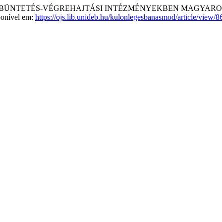
E A BÜNTETÉS-VÉGREHAJTÁSI INTÉZMÉNYEKBEN MAGYAR
ponível em:
https://ojs.lib.unideb.hu/kulonlegesbanasmod/article/view/8