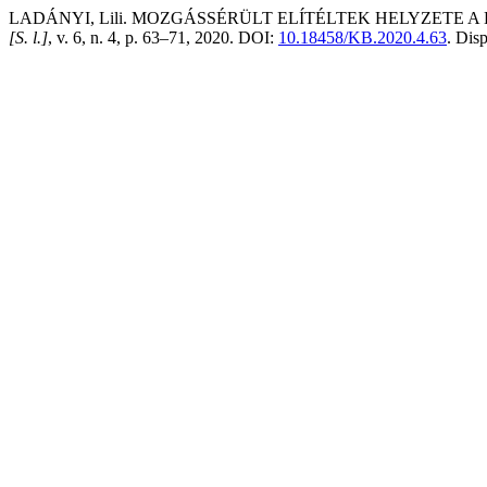
LADÁNYI, Lili. MOZGÁSSÉRÜLT ELÍTÉLTEK HELYZET
[S. l.]
, v. 6, n. 4, p. 63–71, 2020. DOI:
10.18458/KB.2020.4.63
. Dis