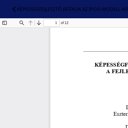
KÉPESSÉGFEJLESZTŐ JÁTÉKOK AZ IPOO-MODELL AS