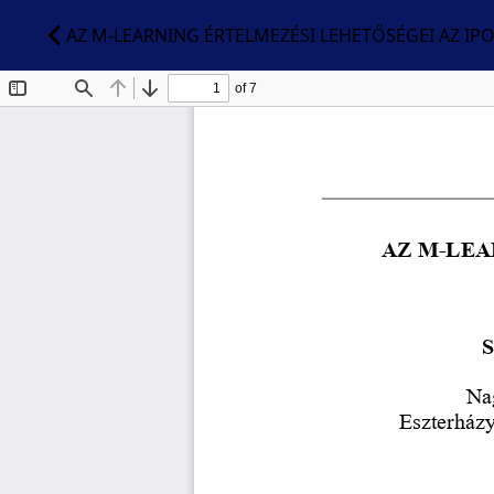
AZ M-LEARNING ÉRTELMEZÉSI LEHETŐSÉGEI AZ IP