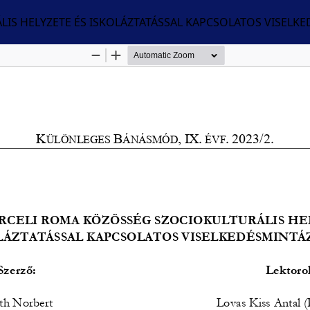
IS HELYZETE ÉS ISKOLÁZTATÁSSAL KAPCSOLATOS VISELKE