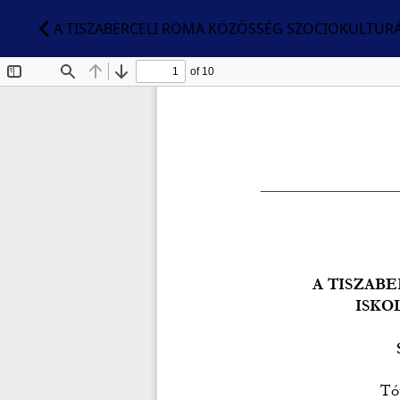
A TISZABERCELI ROMA KÖZÖSSÉG SZOCIOKULTURÁL