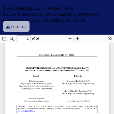
A KÖZNEVELÉSBEN HASZNÁLHATÓ,
FOGYATÉKOSSÁGOK IRÁNTI SZEMLÉLETFORMÁLÓ
PROGRAMOK ÖSSZEHASONLÍTÓ ELEMZÉSE
Letöltés