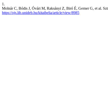
1.
Molnár C, Bódis J, Óvári M, Raksányi Z, Biró É, Gerner G, et al. Sztá
https://ojs.lib.unideb.hu/kitaibelia/article/view/8985