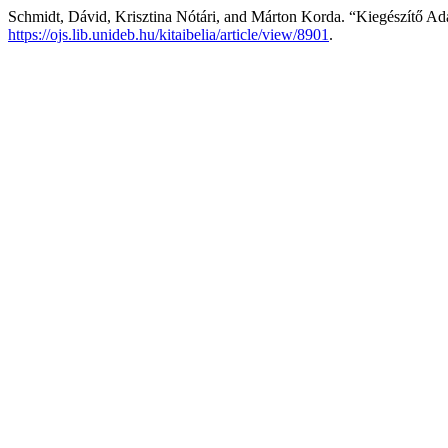
Schmidt, Dávid, Krisztina Nótári, and Márton Korda. “Kiegészítő Ada
https://ojs.lib.unideb.hu/kitaibelia/article/view/8901
.