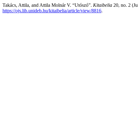
Takács, Attila, and Attila Molnár V. “Utószó”.
Kitaibelia
20, no. 2 (J
https://ojs.lib.unideb.hu/kitaibelia/article/view/8816
.