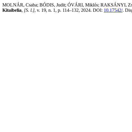
MOLNÁR, Csaba; BÓDIS, Judit; ÓVÁRI, Miklós; RAKSÁNYI, Zsolt
Kitaibelia
,
[S. l.]
, v. 19, n. 1, p. 114–132, 2024. DOI:
10.17542/
. Di