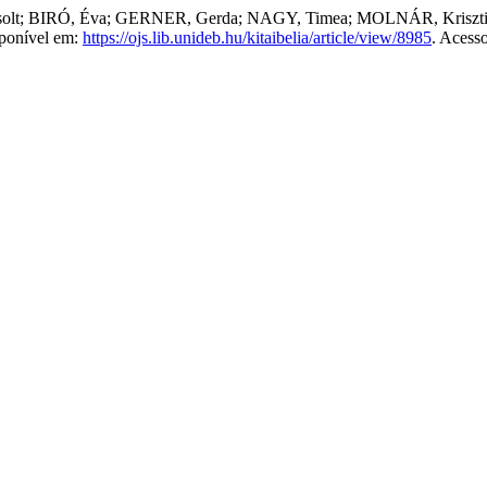
; BIRÓ, Éva; GERNER, Gerda; NAGY, Timea; MOLNÁR, Krisztina; 
sponível em:
https://ojs.lib.unideb.hu/kitaibelia/article/view/8985
. Acess