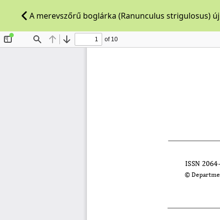
A merevszőrű boglárka (Ranunculus strigulosus) új