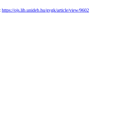
:
https://ojs.lib.unideb.hu/gygk/article/view/9602