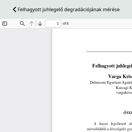
Felhagyott juhlegelő degradációjának mérése