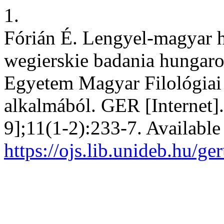
1.
Fórián É. Lengyel-magyar h
wegierskie badania hungaro
Egyetem Magyar Filológiai 
alkalmából. GER [Internet]
9];11(1-2):233-7. Available
https://ojs.lib.unideb.hu/g