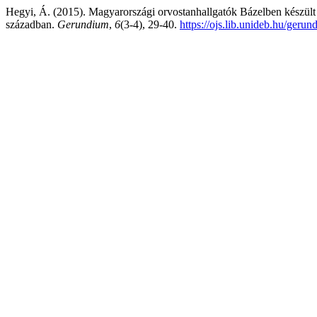
Hegyi, Á. (2015). Magyarországi orvostanhallgatók Bázelben készült d
században.
Gerundium
,
6
(3-4), 29-40.
https://ojs.lib.unideb.hu/geru