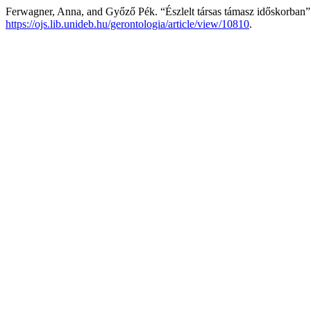
Ferwagner, Anna, and Győző Pék. “Észlelt társas támasz időskorban
https://ojs.lib.unideb.hu/gerontologia/article/view/10810
.