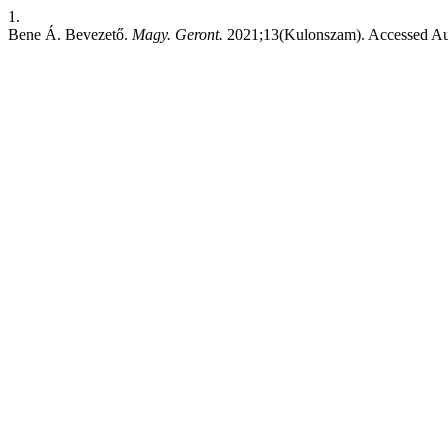
1.
Bene Á. Bevezető.
Magy. Geront.
2021;13(Kulonszam). Accessed Au