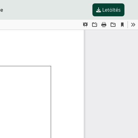
re
Letöltés