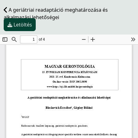
A geriátriai readaptáció meghatározása és
alkalmazási lehetőségei
Letöltés