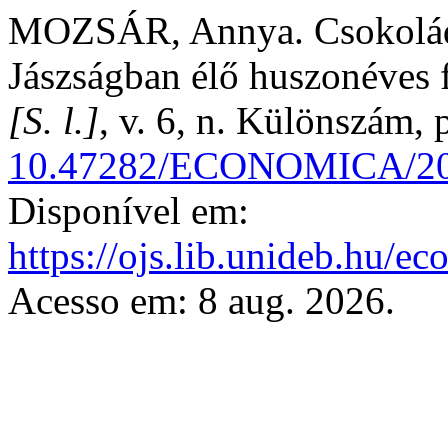
MOZSÁR, Annya. Csokoládé 
Jászságban élő huszonéves 
[S. l.]
, v. 6, n. Különszám,
10.47282/ECONOMICA/201
Disponível em:
https://ojs.lib.unideb.hu/e
Acesso em: 8 aug. 2026.