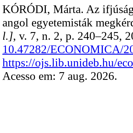
KÓRÓDI, Márta. Az ifjúsági
angol egyetemisták megkér
l.]
, v. 7, n. 2, p. 240–245, 
10.47282/ECONOMICA/20
https://ojs.lib.unideb.hu/e
Acesso em: 7 aug. 2026.