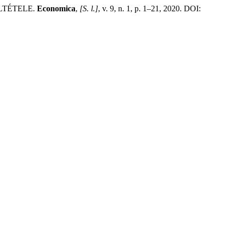
LTÉTELE.
Economica
,
[S. l.]
, v. 9, n. 1, p. 1–21, 2020. DOI: