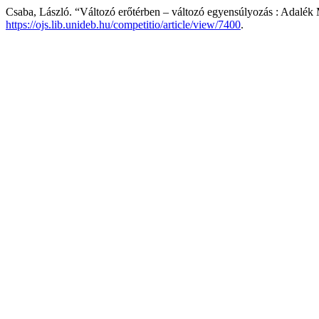
Csaba, László. “Változó erőtérben – változó egyensúlyozás : Adalék
https://ojs.lib.unideb.hu/competitio/article/view/7400
.