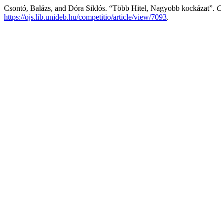
Csontó, Balázs, and Dóra Siklós. “Több Hitel, Nagyobb kockázat”.
C
https://ojs.lib.unideb.hu/competitio/article/view/7093
.