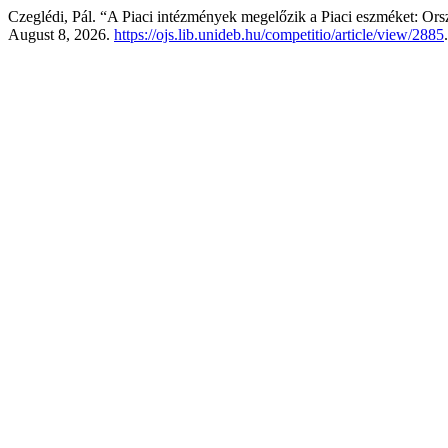
Czeglédi, Pál. “A Piaci intézmények megelőzik a Piaci eszméket: Ors
August 8, 2026.
https://ojs.lib.unideb.hu/competitio/article/view/2885
.