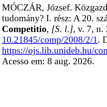
MÓCZÁR, József. Közgazda
tudomány? I. rész: A 20. s
Competitio
,
[S. l.]
, v. 7, n
10.21845/comp/2008/2/1
. 
https://ojs.lib.unideb.hu/co
Acesso em: 8 aug. 2026.