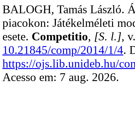
BALOGH, Tamás László. Ál
piacokon: Játékelméleti mode
esete.
Competitio
,
[S. l.]
, 
10.21845/comp/2014/1/4
. 
https://ojs.lib.unideb.hu/co
Acesso em: 7 aug. 2026.