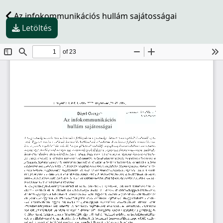
Az infokommunikációs hullám sajátosságai
Letöltés