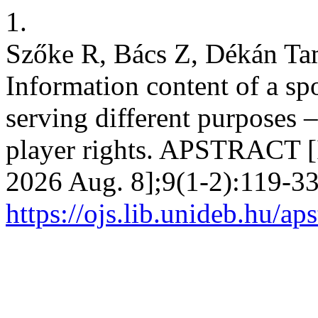
1.
Szőke R, Bács Z, Dékán Ta
Information content of a sp
serving different purposes –
player rights. APSTRACT [I
2026 Aug. 8];9(1-2):119-33
https://ojs.lib.unideb.hu/ap