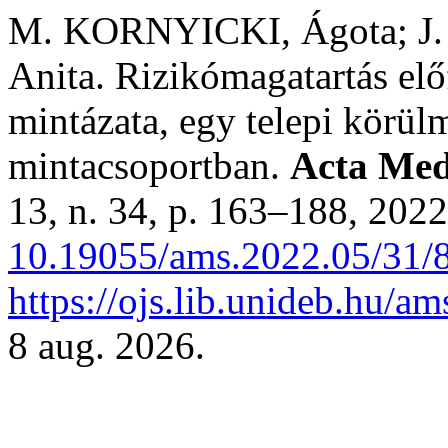
M. KORNYICKI, Ágota; J.
Anita. Rizikómagatartás elő
mintázata, egy telepi körül
mintacsoportban.
Acta Medi
13, n. 34, p. 163–188, 202
10.19055/ams.2022.05/31/
https://ojs.lib.unideb.hu/am
8 aug. 2026.