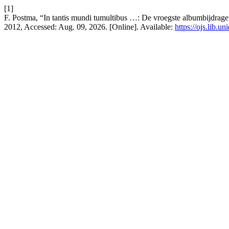
[1]
F. Postma, “In tantis mundi tumultibus …: De vroegste albumbijdrag
2012, Accessed: Aug. 09, 2026. [Online]. Available:
https://ojs.lib.u