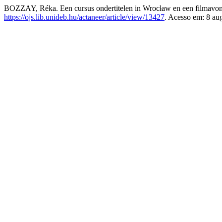
BOZZAY, Réka. Een cursus ondertitelen in Wrocław en een filmavo
https://ojs.lib.unideb.hu/actaneer/article/view/13427
. Acesso em: 8 au