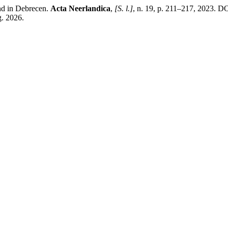
nd in Debrecen.
Acta Neerlandica
,
[S. l.]
, n. 19, p. 211–217, 2023. D
g. 2026.