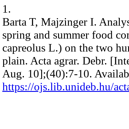
1.
Barta T, Majzinger I. Analy
spring and summer food co
capreolus L.) on the two hu
plain. Acta agrar. Debr. [In
Aug. 10];(40):7-10. Availab
https://ojs.lib.unideb.hu/ac