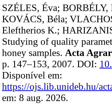
SZÉLES, Éva; BORBÉLY, M
KOVÁCS, Béla; VLACHOS
Eleftherios K.; HARIZANIS
Studying of quality parame
honey samples.
Acta Agrar
p. 147–153, 2007. DOI:
10
Disponível em:
https://ojs.lib.unideb.hu/ac
em: 8 aug. 2026.