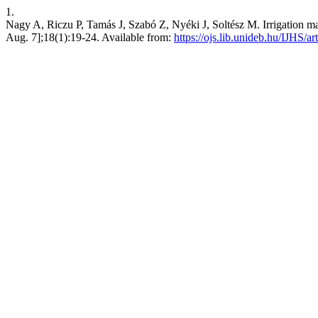
1.
Nagy A, Riczu P, Tamás J, Szabó Z, Nyéki J, Soltész M. Irrigation mana
Aug. 7];18(1):19-24. Available from:
https://ojs.lib.unideb.hu/IJHS/ar