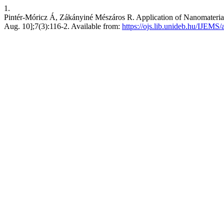
1.
Pintér-Móricz Á, Zákányiné Mészáros R. Application of Nanomaterials
Aug. 10];7(3):116-2. Available from:
https://ojs.lib.unideb.hu/IJEMS/