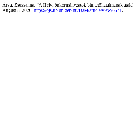
Árva, Zsuzsanna. “A Helyi önkormányzatok büntetőhatalmának átala
August 8, 2026.
https://ojs.lib.unideb.hu/DJM/article/view/6671
.