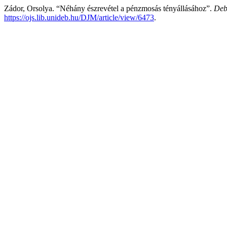
Zádor, Orsolya. “Néhány észrevétel a pénzmosás tényállásához”.
Deb
https://ojs.lib.unideb.hu/DJM/article/view/6473
.