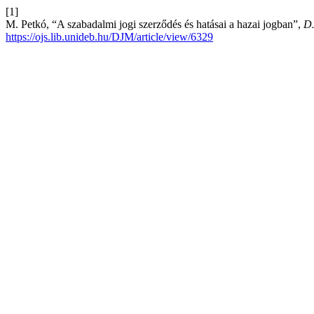
[1]
M. Petkó, “A szabadalmi jogi szerződés és hatásai a hazai jogban”,
D
https://ojs.lib.unideb.hu/DJM/article/view/6329