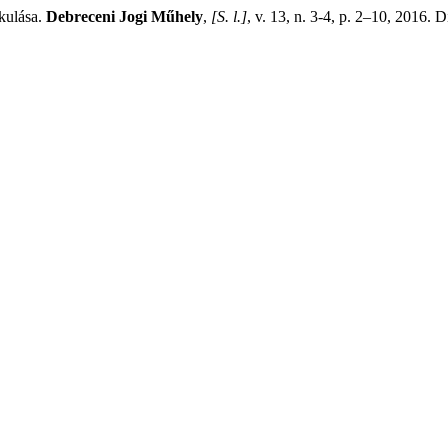
kulása.
Debreceni Jogi Műhely
,
[S. l.]
, v. 13, n. 3-4, p. 2–10, 2016. 